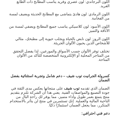
اللون البرجاندي: لون عصري وفريد يناسب المطابخ ذات الطابع
الفريد.
اللون الرمادي: لون هادئ يتماشى مع المطابخ الحديثة ويضيف لمسة
من الفخامة.
اللون الأسود: لون كلاسيكي يناسب جميع المطابخ ويضفي لمسة من
الأناقة والتميز.
اللون الروز: لون نابض بالحياة ويجلب حيوية إلى مطبخكِ، مثالي
للأشخاص الذين يحبون الألوان الجريئة.
تختلف توفر الألوان حسب الأسواق والموزعين، لذا يفضل التحقق
من المتاجر المحلية أو الإلكترونية المتخصصة للتأكد من الألوان
المتاحة.
كسرولة الجرانيت توب شيف
–
دعم شامل وتجربة استثنائية بفضل
الضمان
الضمان الذي تقدمه
توب شيف
على منتجاتها يعكس مدى الثقة في
جودة التصنيع والمواصفات الفنية. يعني هذا أن الشركة تلتزم بتقديم
منتج يتمتع بعمر طويل وأداء متميز، مما يوفر لكِ راحة البال من
الناحية المالية والعملية. إنكِ تستثمرين في منتج لن يتأثر بالاستخدام
المتكرر، مما يجعل الضمان استثمارًا ذكيًا.
دعم فني احترافي
: