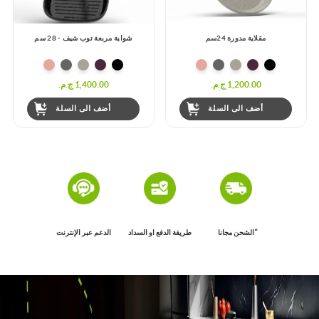
مقلاية مدورة 24سم
شواية مربعة توب شيف - 28 سم
1,200.00 ج.م.‏
1,400.00 ج.م.‏
أضف الى السلة
أضف الى السلة
ًالشحن مجانا
طريقة الدفع او السداد
الدعم عبر الإنترنت