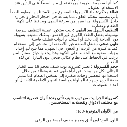
كما أنها مصممة بطريقة مريحة تقلل من الضغط على اليدين عند
الاستخدام الطويل.
غطاء محكم
:
غطاء الكسرولة المصنوع من الاستانلس المقاوم للصدأ
يأتي بتصميم محكم الغلق، مما يساعد في احتجاز البخار والحرارة
داخل الكسرولة. هذا يعزز من سرعة الطهي ويحافظ على نكهة
الطعام وعصارته.
التنظيف السهل بعد الطهي
:
حيث ستكون عملية التنظيف سريعة
وبسيطة بفضل الطلاء الكوري غير اللاصق، يمكنك تنظيفها بسهولة
دون الحاجة إلى دعك أو استخدام أدوات تنظيف قاسية
طهي صحي
:
بفضل الطبقة غير اللاصقة، لن تحتاجي إلى استخدام
كميات كبيرة من الزيت أو الدهون في الطهي، مما يتيح لكِ إعداد
وجبات صحية مع الحفاظ على النكهة وهذا يجعلها خيارًا ممتازًا لمن
يرغب في الحفاظ على نظام غذائي صحي دون التنازل عن لذة
الطعام.
حجم الكسرولة :
تعتبر كسرولة توب شيف بحجم 16 سم الخيار
المثالي لكل من يبحث عن أداة طهي عملية وفعالة من خلال
استخدامها لتحضير وجبات صغيرة إلى تسخين الطعام كما تتميز
بخفة الوزن وسهولة المناولة ومناسبة لتجهيز الأطعمة للأطفال او
اعداد الصوصات.
كسرولة الجرانيت من توب شيف تأتي بعدة ألوان عصرية لتتناسب
مع مختلف الاذواق وتفضيلات المستخدمين
.
من الألوان المتوفرة عادة
:
اللون البيج: لون أنيق ومميز يضيف لمسة من الرقي.