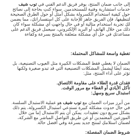
إلى جانب ضمان المنتج، يوفر فريق الدعم الفني في
توب شيف
خدمات استشارية وفنية للمستخدمين. سواء كنتِ بحاجة إلى نصائح
حول كيفية استخدام الكسرولة بشكل أمثل أو حول الطرق الصحيحة
لتنظيفها، فإن الفريق جاهز للإجابة على كل استفساراتكِ، مما يضمن
لكِ تجربة استخدام مثالية او في حال واجهتِ أي مشكلة سواء كان
ذلك من خلال الهاتف أو البريد الإلكتروني، سيعمل فريق الدعم على
مساعدتكِ في حل أي مشكلة متعلقة بالمنتج بسرعة وكفاءة
تغطية واسعة للمشاكل المحتملة
:
الضمان لا يغطي فقط المشكلات الكبيرة مثل العيوب التصنيعية، بل
يمتد أيضًا ليشمل المشكلات التصنيعية التي قد تبدو صغيرة ولكنها
تؤثر على أداء المنتج، مثل:
فقدان قدرة الطلاء على مقاومة الالتصاق
.
تآكل الأيادي أو الغطاء مع مرور الوقت
.
استبدال سريع وسهل
:
من أبرز ميزات الضمان مع
توب شيف
هو عملية الاستبدال السلسة.
في حال حدوث مشكلة كبيرة تستدعي استبدال الكسرولة، يتم ذلك
بشكل سريع دون تعقيدات. يمكن أن يتم الاستبدال إما من خلال
الموزعين المعتمدين أو عن طريق التواصل المباشر مع الشركة،
لضمان استلامكِ لمنتج جديد بسرعة وفي أفضل حالة.
شروط الضمان المفصلة
: