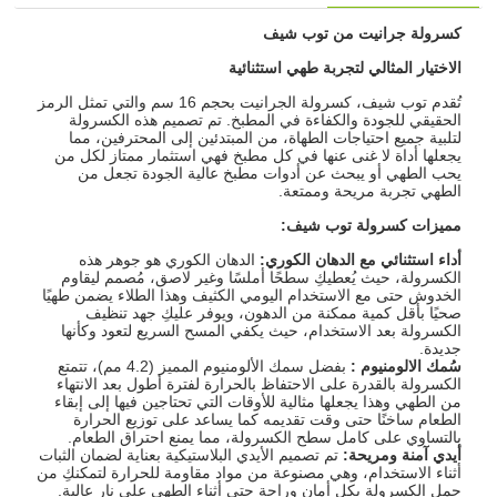
كسرولة جرانيت من توب شيف
الاختيار المثالي لتجربة طهي استثنائية
تُقدم توب شيف، كسرولة الجرانيت بحجم 16 سم والتي تمثل الرمز
الحقيقي للجودة والكفاءة في المطبخ. تم تصميم هذه الكسرولة
لتلبية جميع احتياجات الطهاة، من المبتدئين إلى المحترفين، مما
يجعلها أداة لا غنى عنها في كل مطبخ فهي استثمار ممتاز لكل من
يحب الطهي أو يبحث عن أدوات مطبخ عالية الجودة تجعل من
الطهي تجربة مريحة وممتعة.
مميزات كسرولة توب شيف
:
أداء استثنائي مع الدهان الكوري
:
الدهان الكوري هو جوهر هذه
الكسرولة، حيث يُعطيكِ سطحًا أملسًا وغير لاصق، مُصمم ليقاوم
الخدوش حتى مع الاستخدام اليومي الكثيف وهذا الطلاء يضمن طهيًا
صحيًا بأقل كمية ممكنة من الدهون، ويوفر عليكِ جهد تنظيف
الكسرولة بعد الاستخدام، حيث يكفي المسح السريع لتعود وكأنها
جديدة.
سُمك الالومنيوم
:
بفضل سمك الألومنيوم المميز (4.2 مم)، تتمتع
الكسرولة بالقدرة على الاحتفاظ بالحرارة لفترة أطول بعد الانتهاء
من الطهي وهذا يجعلها مثالية للأوقات التي تحتاجين فيها إلى إبقاء
الطعام ساخنًا حتى وقت تقديمه كما يساعد على توزيع الحرارة
بالتساوي على كامل سطح الكسرولة، مما يمنع احتراق الطعام.
أيدي آمنة ومريحة
:
تم تصميم الأيدي البلاستيكية بعناية لضمان الثبات
أثناء الاستخدام، وهي مصنوعة من مواد مقاومة للحرارة لتمكنكِ من
حمل الكسرولة بكل أمان وراحة حتى أثناء الطهي على نار عالية.