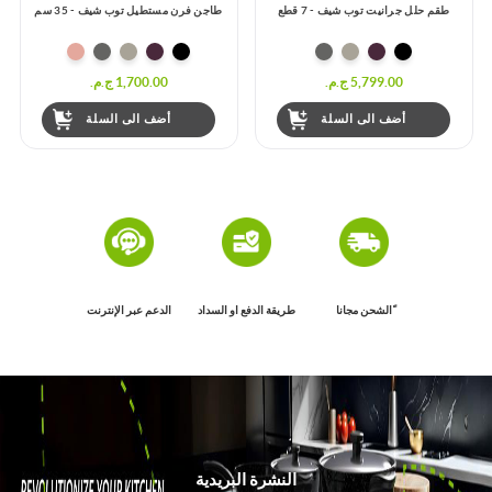
طقم حلل جرانيت توب شيف - 7 قطع
طاجن فرن مستطيل توب شيف - 35 سم
5,799.00 ج.م.‏
1,700.00 ج.م.‏
أضف الى السلة
أضف الى السلة
ًالشحن مجانا
طريقة الدفع او السداد
الدعم عبر الإنترنت
النشرة البريدية