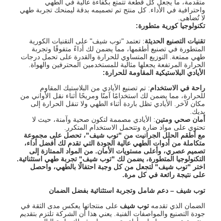
متقدمة، ما يجعل كل قطعة تتمتع بكفاءة عالية في الطهي
واحترافية في الأداء. كل منتج تم تصميمه بدقة ليمنحك تجربة طهي
لا تُضاهى.
تكنولوجيا كورية متطورة
:
تقنيات التصنيع الحديثة
: تعتمد "توب شيف" على التقنيات الكورية
المتطورة في تصنيع أطقمها، مما يضمن لك أداءً متفوقًا وتجربة
طهي ممتعة. التوزيع المتساوي للحرارة والقدرة على تحمل درجات
الحرارة المرتفعة يجعلها مثالية للمستخدمين المحترفين والهواة.
الأيادي البلاستيكية المقاومة للحرارة
:
راحة في الاستخدام
: تم تصنيع الأيادي من البلاستيك المقاوم
للحرارة، مما يضمن لك استخدامًا آمنًا ومريحًا أثناء نقل الأواني من
مكان لآخر. الأيادي تظل باردة أثناء الطهي ولا تنقل الحرارة إلى
يديك.
أمان صحي ومتين
: الأيادي مصممة لتكون صحية وآمنة، حيث لا
تحتوي على مواد ضارة وتتحمل الاستخدام المتكرر.
مع أطقم الحلل الجرانيت من "توب شيف"، تحصل على مجموعة
متكاملة من أدوات الطهي عالية الجودة التي تقدم لك أفضل أداء،
تصميم عصري، وأعلى مستويات الأمان. من المواد الممتازة إلى
التكنولوجيا المتطورة، يضمن لك "توب شيف" تجربة طهي استثنائية.
اختر "توب شيف" لتجعل من كل وجبة احتفالًا بالطهي، واحصل
على نتيجة رائعة في كل مرة
.
توب شيف
–
دعم شامل وتجربة استثنائية بفضل الضمان
الضمان الذي تقدمه
توب شيف
على منتجاتها يعكس مدى الثقة في
جودة التصنيع والمواصفات الفنية. يعني هذا أن الشركة تلتزم بتقديم