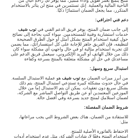
منتج يتمتع بعمر طويل وأداء متميز، مما يوفر لكِ راحة البال من
الناحية المالية والعملية. إنكِ تستثمرين في منتج لن يتأثر بالاستخدام
المتكرر، مما يجعل الضمان استثمارًا ذكيًا.
دعم فني احترافي
:
إلى جانب ضمان المنتج، يوفر فريق الدعم الفني في
توب شيف
خدمات استشارية وفنية للمستخدمين. سواء كنتِ بحاجة إلى نصائح
حول كيفية استخدام المنتج بشكل أمثل أو حول الطرق الصحيحة
لتنظيفه، فإن الفريق جاهز للإجابة على كل استفساراتكِ، مما يضمن
لكِ تجربة استخدام مثالية او في حال واجهتِ أي مشكلة سواء كان
ذلك من خلال الهاتف أو البريد الإلكتروني، سيعمل فريق الدعم على
مساعدتكِ في حل أي مشكلة متعلقة بالمنتج بسرعة وكفاءة
استبدال سريع وسهل
:
من أبرز ميزات الضمان مع
توب شيف
هو عملية الاستبدال السلسة.
في حال حدوث مشكلة كبيرة تستدعي استبدال المنتج، يتم ذلك
بشكل سريع دون تعقيدات. يمكن أن يتم الاستبدال إما من خلال
الموزعين المعتمدين أو عن طريق التواصل المباشر مع الشركة،
لضمان استلامكِ لمنتج جديد بسرعة وفي أفضل حالة.
شروط الضمان المفصلة
:
للاستفادة من الضمان، هناك بعض الشروط التي يجب مراعاتها،
مثل:
الاحتفاظ بالفاتورة الأصلية للمنتج.
استخدام المنتج وفقًا لإرشادات الشركة، مثل عدم استخدام أدوات