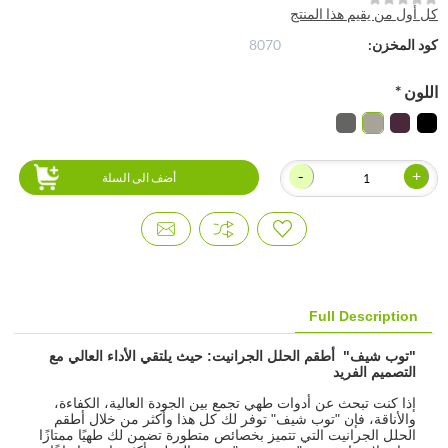
كل أول من يقيم هذا المنتج
كود المخزن:
8070
اللون
*
-
+
أضف الى السلة
Full Description
"توب شيف" أطقم الحلل الجرانيت: حيث يلتقي الأداء العالي مع
التصميم الفريد
إذا كنت تبحث عن أدوات طهي تجمع بين الجودة العالية، الكفاءة،
والأناقة، فإن "توب شيف" توفر لك كل هذا وأكثر من خلال أطقم
الحلل الجرانيت التي تتميز بخصائص متطورة تضمن لك طهيًا ممتازًا