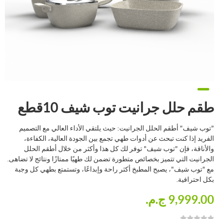
طقم حلل جرانيت توب شيف 10قطع
"توب شيف" أطقم الحلل الجرانيت: حيث يلتقي الأداء العالي مع التصميم
الفريد إذا كنت تبحث عن أدوات طهي تجمع بين الجودة العالية، الكفاءة،
والأناقة، فإن "توب شيف" توفر لك كل هذا وأكثر من خلال أطقم الحلل
الجرانيت التي تتميز بخصائص متطورة تضمن لك طهيًا ممتازًا ونتائج لا تضاهى.
مع "توب شيف"، يصبح المطبخ أكثر راحة وإبداعًا، وتستمتع بطهي كل وجبة
بكل احترافية.
9,999.00 ج.م.‏