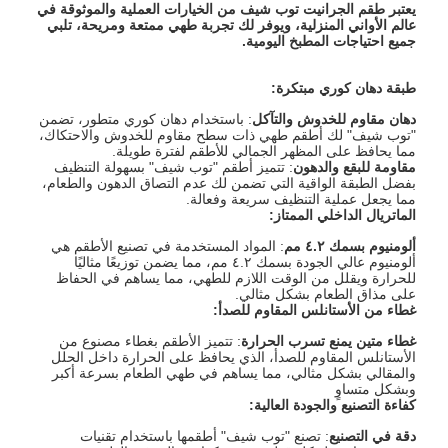
يعتبر طقم الجرانيت توب شيف من الخيارات العملية والموثوقة في
عالم الأواني المنزلية، ويوفر لك تجربة طهي ممتعة ومريحة، تلبي
جميع احتياجات المطبخ اليومية
.
طبقة دهان كوري مبتكرة
:
دهان مقاوم للخدوش والتآكل
: باستخدام دهان كوري متطور، تضمن
"توب شيف" لك أطقم طهي ذات سطح مقاوم للخدوش والاحتكاك،
مما يحافظ على المظهر الجمالي للأطقم لفترة طويلة.
مقاومة للبقع والدهون
: تتميز أطقم "توب شيف" بسهولة التنظيف
بفضل الطبقة الواقية التي تضمن لك عدم التصاق الدهون والطعام،
مما يجعل عملية التنظيف سريعة وفعالة.
الماتريال الداخلي الممتاز
:
ألومنيوم بسمك ٤.٢ مم
: المواد المستخدمة في تصنيع الأطقم هي
ألومنيوم عالي الجودة بسمك ٤.٢ مم، مما يضمن توزيعًا مثاليًا
للحرارة ويقلل من الوقت اللازم للطهي، مما يساهم في الحفاظ
على مذاق الطعام بشكل مثالي.
غطاء من الأستانلس المقاوم للصدأ
:
غطاء متين يمنع تسرب الحرارة
: تتميز الأطقم بغطاء مصنوع من
الأستانلس المقاوم للصدأ، الذي يحافظ على الحرارة داخل الحلل
والمقالي بشكل مثالي، مما يساهم في طهي الطعام بسرعة أكبر
وبشكل متساوٍ
كفاءة التصنيع والجودة العالية
:
دقة في التصنيع
: تصنع "توب شيف" أطقمها باستخدام تقنيات