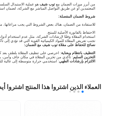
من أبرز ميزات الضمان مع
توب شيف
هو عملية الاستبدال السلس
المعتمدين أو عن طريق التواصل المباشر مع الشركة، لضمان استل
شروط الضمان المفصلة
:
للاستفادة من الضمان، هناك بعض الشروط التي يجب مراعاتها، مث
الاحتفاظ بالفاتورة الأصلية للمنتج.
استخدام المقلاة وفقًا لإرشادات الشركة، مثل عدم استخدام أدوات 
تجنب تعريض المقلاة للمواد الكيميائية القوية التي قد تؤدي إلى ت
نصائح للحفاظ على مقلاة توب شيف مع الضمان
:
التنظيف بانتظام وبعناية
: احرصي على تنظيف المقلاة بلطف بعد كل 
التخزين السليم
: تأكدي من تخزين المقلاة في مكان جاف وآمن، بعي
الالتزام بإرشادات الطهي
: استخدمي حرارة متوسطة إلى عالية للط
العملاء الذين اشتروا هذا المنتج اشتروا أي