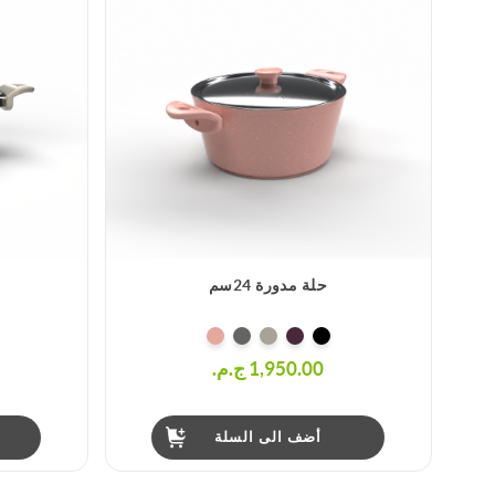
حلة مدورة 24سم
1,950.00 ج.م.‏
أضف الى السلة