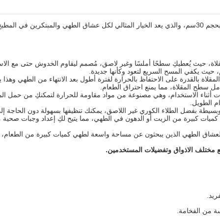
تقدم لكم منتجها المتميز من المقالي الجرانيت بحجم 30سم، والذي يعد الخيار المثالي لكل عشاق الطه
اة، حيث يُعطيكِ سطحًا أملسًا وغير لاصق، مُصمم ليقاوم الخدوش حتى مع الاست
، حيث يكفي المسح السريع لتعود وكأنها جديدة.
منيوم المميز (4.2 مم)، تتمتع المقلاة بالقدرة على الاحتفاظ بالحرارة لفترة أطول بعد الانتهاء من ا
ل سطح المقلاة، مما يمنع احتراق الطعام.
بات أثناء الاستخدام، وهي مصنوعة من مواد مقاومة للحرارة لتمكنكِ من حمل المقل
م الطويل.
يطة بفضل الطلاء الكوري غير اللاصق، يمكنك تنظيفها بسهولة دون الحاجة إل
ميات كبيرة من الزيت أو الدهون في الطهي، مما يتيح لكِ إعداد وجبات صحية مع 
بمقاس 30 سم خيارًا ممتازًا لعشاق الطهي الذين يبحثون عن مساحة واسعة لطهي كميات كبيرة من ا
ع مختلف الاذواق وتفضيلات المستخدمين
.
ريد.
ة من الفخامة.