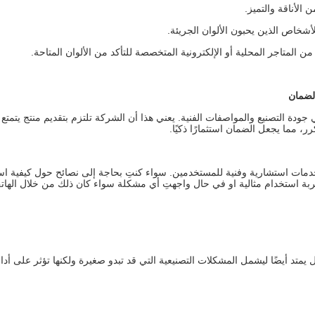
الأناقة والتميز.
أشخاص الذين يحبون الألوان الجريئة.
المتاجر المحلية أو الإلكترونية المتخصصة للتأكد من الألوان المتاحة.
لضمان
دة التصنيع والمواصفات الفنية. يعني هذا أن الشركة تلتزم بتقديم منتج يتمتع ب
رر، مما يجعل الضمان استثمارًا ذكيًا.
مات استشارية وفنية للمستخدمين. سواء كنتِ بحاجة إلى نصائح حول كيفية است
ربة استخدام مثالية او في حال واجهتِ أي مشكلة سواء كان ذلك من خلال الهات
متد أيضًا ليشمل المشكلات التصنيعية التي قد تبدو صغيرة ولكنها تؤثر على أداء