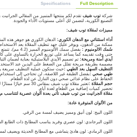
Specifications
Full Description
شركة
توب شيف
التصنيع الكورية، لتضمن لكِ أعلى مستويات الأداء والجودة.
مميزات لمقلاة توب شيف
:
أداء استثنائي مع الدهان الكوري
:
الدهان الكوري هو جوهر هذه المقل
ممكنة من الدهون، ويوفر عليكِ جهد تنظيف المقلاة بعد الاستخدام
سُمك الالومنيوم
:
بفضل سمك الألو
حتى وقت تقديمه كما يساعد على توزيع الحرارة بالتساوي على كام
أيدي آمنة ومريحة
:
تم تصميم الأيدي البلاستيكية بعناية لضمان الث
مصممة بطريقة مريحة تقلل من الضغط على اليدين عند الاستخدا
التنظيف السهل بعد الطهي
:
حيث ستكون عملية التنظيف سريعة وبس
طهي صحي
:
بفضل الطبقة غير اللاصقة، لن تحتاجي إلى استخدام ك
الحفاظ على نظام غذائي صحي دون التنازل عن لذة الطعام.
حجم المقلاة
:
تعتبر مقلاة توب شيف 
تحضير كميات إضافية من الطعام لعدة أيام.
مقلاة الجرانيت من توب شيف تأتي بعدة ألوان عصرية لتتناسب م
من الألوان المتوفرة عادة
:
اللون البيج: لون أنيق ومميز يضيف لمسة من الرقي.
اللون البرجاندي: لون عصري وفريد يناسب المطابخ ذات الطابع الف
اللون الرمادي: لون هادئ يتماشى مع المطابخ الحديثة ويضيف لمس