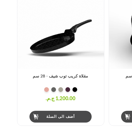
مقلاة كريب توب شيف - 28 سم
1,200.00 ج.م.‏
أضف الى السلة