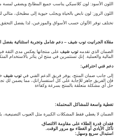
اللون الأسود: لون كلاسيكي يناسب جميع المطابخ ويضفي لمسة من 
اللون الروز: لون نابض بالحياة ويجلب حيوية إلى مطبخكِ، مثالي لل
تختلف توفر الألوان حسب الأسواق والموزعين، لذا يفضل التحقق من 
مقلاة الجرانيت توب شيف
–
دعم شامل وتجربة استثنائية بفضل ا
الضمان الذي تقدمه
توب شيف
على منتجاتها يعكس مدى الثقة في جو
المالية والعملية. إنكِ تستثمرين في منتج لن يتأثر بالاستخدام المتك
دعم فني احترافي
:
إلى جانب ضمان المنتج، يوفر فريق الدعم الفني في
توب شيف
خد
فإن الفريق جاهز للإجابة على كل استفساراتكِ، مما يضمن لكِ تج
حل أي مشكلة متعلقة بالمنتج بسرعة وكفاءة
تغطية واسعة للمشاكل المحتملة
:
الضمان لا يغطي فقط المشكلات الكبيرة مثل العيوب التصنيعية، بل ي
فقدان قدرة الطلاء على مقاومة الالتصاق
.
تآكل الأيادي أو الغطاء مع مرور الوقت
.
استبدال سريع وسهل
: