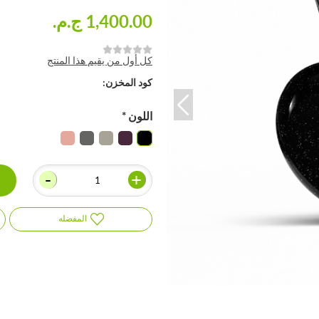
1,400.00 ج.م.‏
كل أول من يقيم هذا المنتج
كود المخزن:
اللون
*
-
+
المفضله