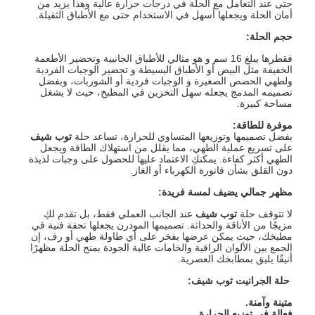
حتى عند التعامل مع الحلة في درجات حرارة عالية وهذا يزيد من
أمان الحلة ويجعلها أسهل في الاستخدام حتى مع الأطباق الثقيلة.
حجم الحلة
:
فقطرها يبلغ 16 سم و هو مثالي للأطباق الجانبية وتحضير الأطعمة
الخفيفة مثل البيض أو الأطباق البسيطة و تحضير الوجبات الفردية
ولطهي الحصص الصغيرة و الوجبات فردية أو الشوربات، وبفضل
تصميمه المدمج يجعله سهل التخزين في المطبخ، حيث لا يشغل
مساحة كبيرة.
موفرة للطاقة
:
بفضل تصميمها وتوزيعها المتساوي للحرارة، تساعد حلة
توب شيف
على تسريع عملية الطهي، مما يقلل من استهلاك الطاقة ويجعل
الطهي أكثر كفاءة. يمكنكِ الاعتماد عليها للحصول على وجبات لذيذة
دون القلق بشأن فاتورة الكهرباء أو الغاز.
مظهر جمالي يضيف لمسة فريدة
:
لا تتوقف حلة
توب شيف
عند الجانب العملي فقط، بل تقدم لكِ
مزيجًا من الأناقة والحداثة. تصميمها المودرن يجعلها تحفة فنية في
مطبخك، حيث يمكن عرضها بفخر على أي طاولة طهي أو رف، إن
الجمع بين الألوان الراقية والخامات عالية الجودة يمنح الحلة مظهرًا
أنيقًا يليق بمطابخك العصرية.
حلة الجرانيت توب شيف
:
متينة وآمنة
.
فعالة في توزيع الحرارة
.