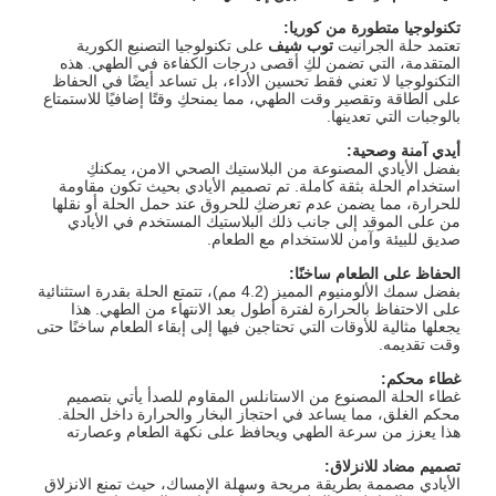
تكنولوجيا متطورة من كوريا
:
تعتمد حلة الجرانيت
توب شيف
على تكنولوجيا التصنيع الكورية
المتقدمة، التي تضمن لكِ أقصى درجات الكفاءة في الطهي. هذه
التكنولوجيا لا تعني فقط تحسين الأداء، بل تساعد أيضًا في الحفاظ
على الطاقة وتقصير وقت الطهي، مما يمنحكِ وقتًا إضافيًا للاستمتاع
بالوجبات التي تعدينها.
أيدي آمنة وصحية
:
بفضل الأيادي المصنوعة من البلاستيك الصحي الامن، يمكنكِ
استخدام الحلة بثقة كاملة. تم تصميم الأيادي بحيث تكون مقاومة
للحرارة، مما يضمن عدم تعرضكِ للحروق عند حمل الحلة أو نقلها
من على الموقد إلى جانب ذلك البلاستيك المستخدم في الأيادي
صديق للبيئة وآمن للاستخدام مع الطعام.
الحفاظ على الطعام ساخنًا
:
بفضل سمك الألومنيوم المميز (4.2 مم)، تتمتع الحلة بقدرة استثنائية
على الاحتفاظ بالحرارة لفترة أطول بعد الانتهاء من الطهي. هذا
يجعلها مثالية للأوقات التي تحتاجين فيها إلى إبقاء الطعام ساخنًا حتى
وقت تقديمه.
غطاء محكم
:
غطاء الحلة المصنوع من الاستانلس المقاوم للصدأ يأتي بتصميم
محكم الغلق، مما يساعد في احتجاز البخار والحرارة داخل الحلة.
هذا يعزز من سرعة الطهي ويحافظ على نكهة الطعام وعصارته
تصميم مضاد للانزلاق
:
الأيادي مصممة بطريقة مريحة وسهلة الإمساك، حيث تمنع الانزلاق