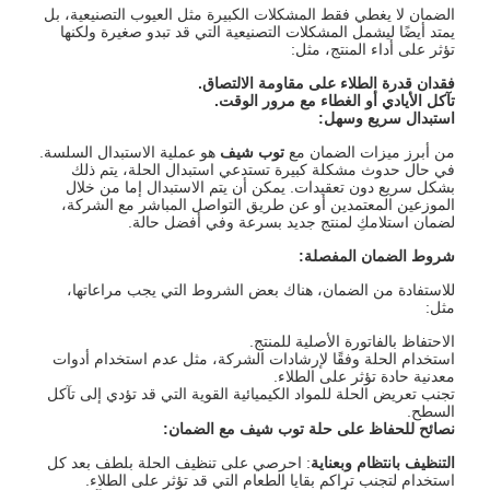
الضمان لا يغطي فقط المشكلات الكبيرة مثل العيوب التصنيعية، بل
يمتد أيضًا ليشمل المشكلات التصنيعية التي قد تبدو صغيرة ولكنها
تؤثر على أداء المنتج، مثل:
فقدان قدرة الطلاء على مقاومة الالتصاق
.
تآكل الأيادي أو الغطاء مع مرور الوقت
.
استبدال سريع وسهل
:
من أبرز ميزات الضمان مع
توب شيف
هو عملية الاستبدال السلسة.
في حال حدوث مشكلة كبيرة تستدعي استبدال الحلة، يتم ذلك
بشكل سريع دون تعقيدات. يمكن أن يتم الاستبدال إما من خلال
الموزعين المعتمدين أو عن طريق التواصل المباشر مع الشركة،
لضمان استلامكِ لمنتج جديد بسرعة وفي أفضل حالة.
شروط الضمان المفصلة
:
للاستفادة من الضمان، هناك بعض الشروط التي يجب مراعاتها،
مثل:
الاحتفاظ بالفاتورة الأصلية للمنتج.
استخدام الحلة وفقًا لإرشادات الشركة، مثل عدم استخدام أدوات
معدنية حادة تؤثر على الطلاء.
تجنب تعريض الحلة للمواد الكيميائية القوية التي قد تؤدي إلى تآكل
السطح.
نصائح للحفاظ على حلة توب شيف مع الضمان
:
التنظيف بانتظام وبعناية
: احرصي على تنظيف الحلة بلطف بعد كل
استخدام لتجنب تراكم بقايا الطعام التي قد تؤثر على الطلاء.