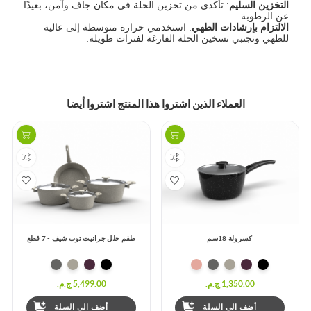
التخزين السليم
: تأكدي من تخزين الحلة في مكان جاف وآمن، بعيدًا
عن الرطوبة.
الالتزام بإرشادات الطهي
: استخدمي حرارة متوسطة إلى عالية
للطهي وتجنبي تسخين الحلة الفارغة لفترات طويلة.
العملاء الذين اشتروا هذا المنتج اشتروا أيضا
طقم حلل جرانيت توب شيف - 7 قطع
صحن بيض تركي 20سم
5,499.00 ج.م.‏
1,150.00 ج.م.‏
أضف الى السلة
أضف الى السلة