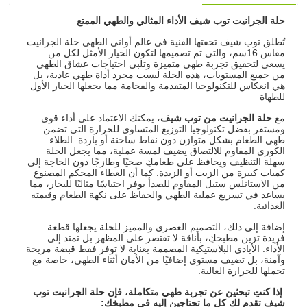
حلة الجرانيت توب شي
ف
الأداء المثالي والطهي الممتع
تُطلق توب شيف تحفتها الفنية في عالم أواني الطهي حلة الجرانيت
مقاس 16سم، والتي تم تصميمها لتكون الخيار الأمثل لكل من
يسعى لتحقيق تجربة طهي متميزة وتلبي احتياجات عشاق الطهي
من جميع المستويات، هذه الحلة ليست مجرد أداة طهي عادية، بل
هي انعكاس للتكنولوجيا المتقدمة والفخامة مما يجعلها الخيار الأول
للطهاة
مع
حلة الجرانيت من توب شيف
، يمكنك الاعتماد على أداء قوي
ومستقر بفضل تكنولوجيا التوزيع المتساوي للحرارة التي تضمن
طهي الطعام بشكل متوازن دون نقاط ساخنة أو باردة. الطلاء
الكوري المقاوم للالتصاق يضيف لمسة عملية، مما يجعل الحلة
سهلة التنظيف ويحافظ على طعامكِ صحيًا وطازجًا دون الحاجة إلى
كميات كبيرة من الزيت أو الزبدة. كما أن الغطاء المحكم المصنوع
من الاستانلس ستيل المقاوم للصدأ يوفر احتباسًا مثاليًا للبخار، مما
يساعد في تسريع عملية الطهي والحفاظ على نكهة الطعام وقيمته
الغذائية.
إضافة إلى ذلك، التصميم العصري والمميز للحلة يجعلها قطعة
فريدة تزين مطبخكِ، بأناقة لا تقتصر على المظهر بل تمتد إلى
الأداء. الأيادي البلاستيكية المصممة بعناية لا توفر فقط قبضة مريحة
وآمنة، بل تضيف مستوى إضافيًا من الأمان أثناء الطهي، خاصة مع
تحملها للحرارة العالية.
إذا كنتِ تبحثين عن تجربة طهي متكاملة، فإن حلة الجرانيت توب
شيف تقدم لكِ كل ما تحتاجين إليه في مطبخك
: