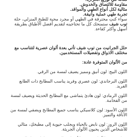
مقاومة للالتصاق والخدوش
.
مثالية لكل أنواع الطهي والمواقد
.
تجربة طهي عملية وأنيقة
.
سواء كنتِ محترفة في الطهي أو مجرد محبة للطبخ المنزلي، حلة
توب شيف
ستمنحك كل ما تحتاجينه لتقديم أفضل الأطباق بطريقة
أسهل وأكثر كفاءة.
حلل الجرانيت من توب شيف تأتي بعدة ألوان عصرية لتتناسب مع
مختلف الاذواق وتفضيلات المستخدمين
.
من الألوان المتوفرة عادة
:
اللون البيج: لون أنيق ومميز يضيف لمسة من الرقي.
اللون البرجاندي: لون عصري وفريد يناسب المطابخ ذات الطابع
الفريد.
اللون الرمادي: لون هادئ يتماشى مع المطابخ الحديثة ويضيف لمسة
من الفخامة.
اللون الأسود: لون كلاسيكي يناسب جميع المطابخ ويضفي لمسة من
الأناقة والتميز.
اللون الروز: لون نابض بالحياة ويجلب حيوية إلى مطبخكِ، مثالي
للأشخاص الذين يحبون الألوان الجريئة.