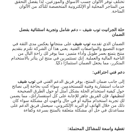
تختلف توفر الألوان حسب الأسواق والموزعين، لذا يفضل التحقق
من المتاجر المحلية أو الإلكترونية المتخصصة للتأكد من الألوان
المتاحة.
حلة الجرانيت توب شيف
–
دعم شامل وتجربة استثنائية بفضل
الضمان
الضمان الذي تقدمه
توب شيف
على منتجاتها يعكس مدى الثقة في
جودة التصنيع والمواصفات الفنية. يعني هذا أن الشركة تلتزم بتقديم
منتج يتمتع بعمر طويل وأداء متميز، مما يوفر لكِ راحة البال من
الناحية المالية والعملية. إنكِ تستثمرين في منتج لن يتأثر بالاستخدام
المتكرر، مما يجعل الضمان استثمارًا ذكيًا.
دعم فني احترافي
:
إلى جانب ضمان المنتج، يوفر فريق الدعم الفني في
توب شيف
خدمات استشارية وفنية للمستخدمين. سواء كنتِ بحاجة إلى نصائح
حول كيفية استخدام الحلة بشكل أمثل أو حول الطرق الصحيحة
لتنظيفها، فإن الفريق جاهز للإجابة على كل استفساراتكِ، مما يضمن
لكِ تجربة استخدام مثالية او في حال واجهتِ أي مشكلة سواء كان
ذلك من خلال الهاتف أو البريد الإلكتروني، سيعمل فريق الدعم على
مساعدتكِ في حل أي مشكلة متعلقة بالمنتج بسرعة وكفاءة
تغطية واسعة للمشاكل المحتملة
: