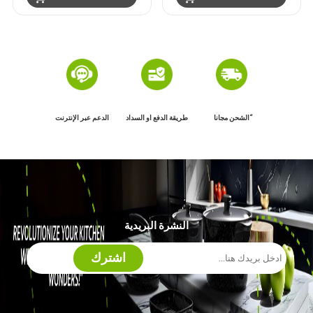
ًالشحن مجانا
طريقة الدفع او السداد
الدعم عبر الإنترنت
النشرة البريدية
اشترك