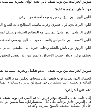
سوتيز الجرانيت من توب شيف يأتي بعدة ألوان عصرية لتتناسب م
من الألوان المتوفرة عادة
:
اللون البيج: لون أنيق ومميز يضيف لمسة من الرقي.
اللون البرجاندي: لون عصري وفريد يناسب المطابخ ذات الطابع الف
اللون الرمادي: لون هادئ يتماشى مع المطابخ الحديثة ويضيف لمس
اللون الأسود: لون كلاسيكي يناسب جميع المطابخ ويضفي لمسة من 
اللون الروز: لون نابض بالحياة ويجلب حيوية إلى مطبخكِ، مثالي لل
تختلف توفر الألوان حسب الأسواق والموزعين، لذا يفضل التحقق من 
سوتيز الجرانيت من توب شيف
–
دعم شامل وتجربة استثنائية ب
الضمان الذي تقدمه
توب شيف
على منتجاتها يعكس مدى الثقة في جو
المالية والعملية. إنكِ تستثمرين في منتج لن يتأثر بالاستخدام المتك
دعم فني احترافي
:
إلى جانب ضمان المنتج، يوفر فريق الدعم الفني في
توب شيف
خد
فإن الفريق جاهز للإجابة على كل استفساراتكِ، مما يضمن لكِ تج
حل أي مشكلة متعلقة بالمنتج بسرعة وكفاءة