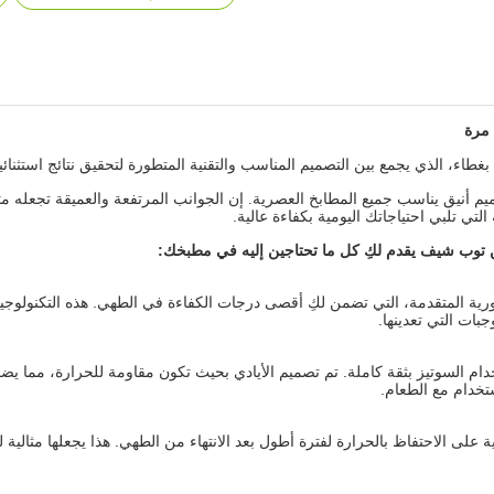
م أنيق يناسب جميع المطابخ العصرية. إن الجوانب المرتفعة والعميقة تجعله مث
التي تلبي احتياجاتك اليومية بكفاءة عالية.
ن توب شيف يقدم لكِ كل ما تحتاجين إليه في مطبخك
:
رية المتقدمة، التي تضمن لكِ أقصى درجات الكفاءة في الطهي. هذه التكنولوجيا
جبات التي تعدينها.
دام السوتيز بثقة كاملة. تم تصميم الأيادي بحيث تكون مقاومة للحرارة، مما 
تخدام مع الطعام.
)، الذي يتمتع بقدرة استثنائية على الاحتفاظ بالحرارة لفترة أطول بعد الانتهاء من الطهي. هذا يج