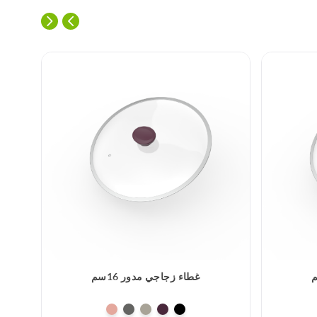
غطاء زجاجي مدور 16سم