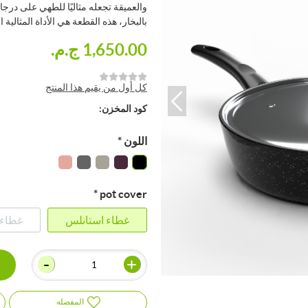
والعميقة تجعله مثاليًا للطهي على درج
بالبخار، هذه القطعة هي الأداة المثالية ا
1,650.00 ج.م.‏
كل أول من يقيم هذا المنتج
كود المخزن:
اللون
*
*
pot cover
غطاء استانلس
غطاء 
-
+
المفضله