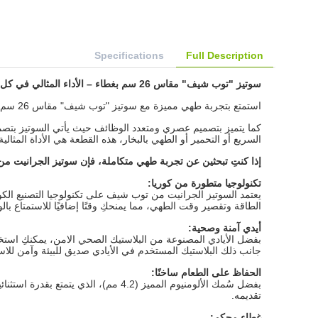
Specifications
Full Description
سوتيز "توب شيف" مقاس 26 سم بغطاء – الأداء المثالي في كل مرة
استمتع بتجربة طهي مميزة مع سوتيز "توب شيف" مقاس 26 سم بغطاء، الذي يجمع بين التصميم المناسب والتقنية المتطورة لتحقيق نتائج استثنائية في المطبخ .
كما يتميز بتصميم عصري ومتعدد الوظائف حيث يأتي السوتيز بتصمي
السريع أو التحمير أو الطهي بالبخار، هذه القطعة هي الأداة المثالية 
إذا كنتِ تبحثين عن تجربة طهي متكاملة، فإن سوتيز الجرانيت م
تكنولوجيا متطورة من كوريا
:
يعتمد السوتيز الجرانيت من توب شيف على تكنولوجيا التصنيع الكو
الطاقة وتقصير وقت الطهي، مما يمنحكِ وقتًا إضافيًا للاستمتاع بالو
أيدي آمنة وصحية
:
بفضل الأيادي المصنوعة من البلاستيك الصحي الامن، يمكنكِ استخ
جانب ذلك البلاستيك المستخدم في الأيادي صديق للبيئة وآمن للاس
الحفاظ على الطعام ساخنًا
:
بفضل سُمك الألومنيوم المميز (4.2 مم
تقديمه.
غطاء محكم
: