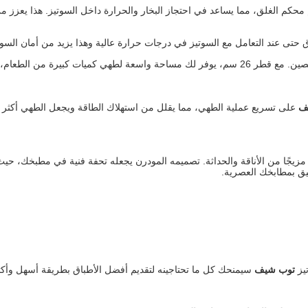
 محكم الغلق، مما يساعد في احتجاز البخار والحرارة داخل السوتيز. هذا يعز
 حتى عند التعامل مع السوتيز في درجات حرارة عالية وهذا يزيد من أمان السوت
الحجم المثالي لتحضير وجبات عائلية أو أطباق لشخصين. مع قطر 26 سم، يوفر لك مساحة واسعة 
ف
على تسريع عملية الطهي، مما يقلل من استهلاك الطاقة ويجعل الطهي أكثر كف
 مزيجًا من الأناقة والحداثة. تصميمه المودرن يجعله تحفة فنية في مطبخك، 
يليق بمطابخك العصرية.
يز
توب شيف
سيمنحك كل ما تحتاجينه لتقديم أفضل الأطباق بطريقة أسهل وأكثر