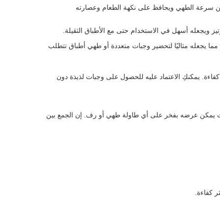
ز من سرعة الطهي ويحافظ على نكهة الطعام وعصارته
يز ويجعله أسهل في الاستخدام حتى مع الأطباق الثقيلة.
لطهي كميات كبيرة من الطعام، مما يجعله مثاليًا لتحضير وجبات متعددة أو طهي أطباق تتطلب
اءة. يمكنكِ الاعتماد عليه للحصول على وجبات لذيذة دون
حيث يمكن عرضه بفخر على أي طاولة طهي أو رف. إن الجمع بين
 كفاءة.