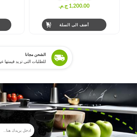
1,200.00 ج.م.‏
أضف الى السلة
ًالشحن مجانا
للطلبات التي تزيد قيمتها عن 15,000 جنيه مص