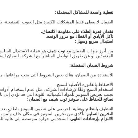
تغطية واسعة للمشاكل المحتملة
:
الضمان لا يغطي فقط المشكلات الكبيرة مثل العيوب التصنيعية، بل ي
فقدان قدرة الطلاء على مقاومة الالتصاق
.
تآكل الأيادي أو الغطاء مع مرور الوقت
.
استبدال سريع وسهل
:
من أبرز ميزات الضمان مع
توب شيف
هو عملية الاستبدال السلس
المعتمدين أو عن طريق التواصل المباشر مع الشركة، لضمان استل
شروط الضمان المفصلة
:
للاستفادة من الضمان، هناك بعض الشروط التي يجب مراعاتها، مث
الاحتفاظ بالفاتورة الأصلية للمنتج.
استخدام المنتج وفقًا لإرشادات الشركة، مثل عدم استخدام أدوات 
تجنب تعريض السوتيز للمواد الكيميائية القوية التي قد تؤدي إلى ت
نصائح للحفاظ على سوتيز توب شيف مع الضمان
:
التنظيف بانتظام وبعناية
: احرصي على تنظيف السوتيز بلطف بعد كل 
التخزين السليم
: تأكدي من تخزين السوتيز في مكان جاف وآمن، بع
الالتزام بإرشادات الطهي
: استخدمي حرارة متوسطة إلى عالية للط