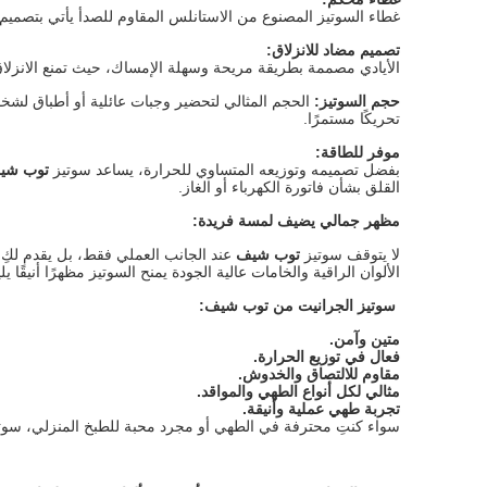
غطاء السوتيز المصنوع من الاستانلس المقاوم للصدأ يأتي بتصميم
تصميم مضاد للانزلاق
:
الأيادي مصممة بطريقة مريحة وسهلة الإمساك، حيث تمنع الانزلاق
حجم السوتيز
:
تحريكًا مستمرًا.
موفر للطاقة
:
بفضل تصميمه وتوزيعه المتساوي للحرارة، يساعد سوتيز
توب شي
القلق بشأن فاتورة الكهرباء أو الغاز.
مظهر جمالي يضيف لمسة فريدة
:
لا يتوقف سوتيز
توب شيف
عند الجانب العملي فقط، بل يقدم لكِ
الألوان الراقية والخامات عالية الجودة يمنح السوتيز مظهرًا أنيقًا 
سوتيز الجرانيت من توب شيف
:
متين وآمن
.
فعال في توزيع الحرارة
.
مقاوم للالتصاق والخدوش
.
مثالي لكل أنواع الطهي والمواقد
.
تجربة طهي عملية وأنيقة
.
سواء كنتِ محترفة في الطهي أو مجرد محبة للطبخ المنزلي، سوت