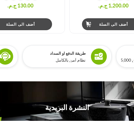
1,200.00 ج.م.‏
130.00 ج.م.‏
أضف الى السلة
أضف الى السلة
طريقة الدفع او السداد
ري
نظام آمن بالكامل
النشرة البريدية