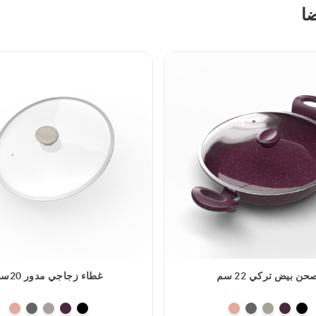
ضا
حن بيض تركي 22 سم
غطاء زجاجي مدور 20سم