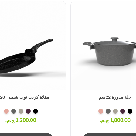
حلة مدورة 22سم
مقلاة كريب توب شيف - 28 سم
1,800.00 ج.م.‏
1,200.00 ج.م.‏