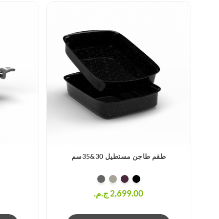
طقم طاجن مستطيل 30&35سم
2,699.00 ج.م.‏