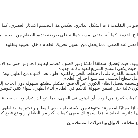
الصواني التقليدية ذات الشكل الدائري. يعكس هذا التصميم الابتكار العصري، كم
طابخ الحديثة. كما أنه يضفي لمسة جمالية على طريقة تقديم الطعام من الصينية م
 أفضل عند الطهي، مما يجعل من السهل تحريك الطعام داخل الصينية وتقليبه.
ية، حيث يُعطيكِ سطحًا أملسًا وغير لاصق، مُصمم ليقاوم الخدوش حتى مع الاست
 حيث يكفي المسح السريع لتعود وكأنها جديدة.
منيوم المميز (4.2 مم)، تتمتع الصينية بالقدرة على الاحتفاظ بالحرارة لفترة أطول بعد الانتهاء من 
ل سطح الصينية، مما يمنع احتراق الطعام.
يطة بفضل الطلاء الكوري غير اللاصق، يمكنك تنظيفها بسهولة دون الحاجة إ
ن عالية حتي تضمن سهولة التحكم في الطعام أثناء الطهي، سواء كنتي تقومين بت
ميات كبيرة من الزيت أو الدهون في الطهي، مما يتيح لكِ إعداد وجبات صحية مع 
اس 26سم من توب شيف خيارًا ممتازًا لمجموعة متنوعة من الاستخدامات في المطبخ و تعتبر مثال
الدائرية التقليدية. هذا يسمح لك بطهي كميات أكبر من الطعام أو وضع قطع كبير
ع مختلف الاذواق وتفضيلات المستخدمين.