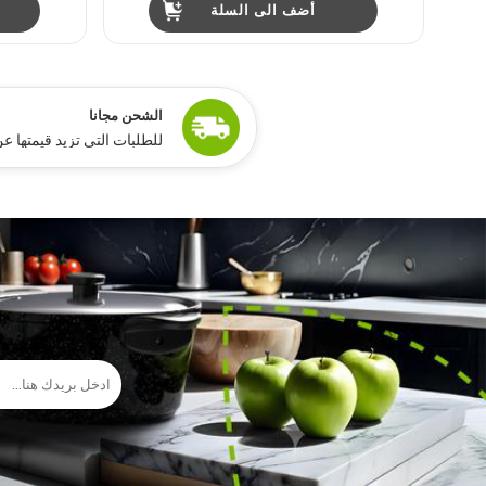
أضف الى السلة
ًالشحن مجانا
للطلبات التي تزيد قيمتها عن 15,000 جنيه مص