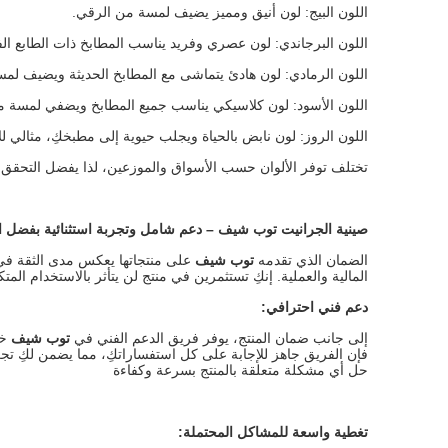
اللون البيج: لون أنيق ومميز يضيف لمسة من الرقي.
اللون البرجاندي: لون عصري وفريد يناسب المطابخ ذات الطابع الف
اللون الرمادي: لون هادئ يتماشى مع المطابخ الحديثة ويضيف لمس
اللون الأسود: لون كلاسيكي يناسب جميع المطابخ ويضفي لمسة من 
اللون الروز: لون نابض بالحياة ويجلب حيوية إلى مطبخكِ، مثالي لل
تختلف توفر الألوان حسب الأسواق والموزعين، لذا يفضل التحقق من 
صينية الجرانيت توب شيف – دعم شامل وتجربة استثنائية بفضل 
الضمان الذي تقدمه
توب شيف
على منتجاتها يعكس مدى الثقة في جو
المالية والعملية. إنكِ تستثمرين في منتج لن يتأثر بالاستخدام المتك
دعم فني احترافي:
إلى جانب ضمان المنتج، يوفر فريق الدعم الفني في
توب شيف
خد
فإن الفريق جاهز للإجابة على كل استفساراتكِ، مما يضمن لكِ تج
حل أي مشكلة متعلقة بالمنتج بسرعة وكفاءة
تغطية واسعة للمشاكل المحتملة: