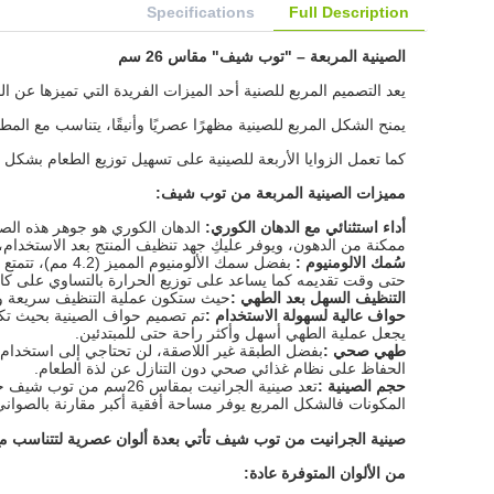
Specifications
Full Description
الصينية المربعة – "توب شيف" مقاس 26 سم
يعد التصميم المربع للصنية أحد الميزات الفريدة التي تميزها عن 
يمنح الشكل المربع للصينية مظهرًا عصريًا وأنيقًا، يتناسب مع الم
كما تعمل الزوايا الأربعة للصينية على تسهيل توزيع الطعام بشكل
مميزات الصينية المربعة من توب شيف:
أداء استثنائي مع الدهان الكوري:
الدهان الكوري هو جوهر هذه الصين
ممكنة من الدهون، ويوفر عليكِ جهد تنظيف المنتج بعد الاستخدام،
سُمك الالومنيوم :
بفضل سمك الألو
حتى وقت تقديمه كما يساعد على توزيع الحرارة بالتساوي على كام
التنظيف السهل بعد الطهي
:
حيث ستكون عملية التنظيف سريعة وبس
حواف عالية لسهولة الاستخدام :
تم تصميم حواف الصينية بحيث تكو
يجعل عملية الطهي أسهل وأكثر راحة حتى للمبتدئين.
طهي صحي
:
بفضل الطبقة غير اللاصقة، لن تحتاجي إلى استخدام ك
الحفاظ على نظام غذائي صحي دون التنازل عن لذة الطعام.
حجم الصينية :
تعد صينية الجرانيت بمق
المكونات فا
لشكل المربع يوفر مساحة أفقية أكبر مقارنة بالصواني 
صينية الجرانيت من توب شيف تأتي بعدة ألوان عصرية لتتناسب م
من الألوان المتوفرة عادة: