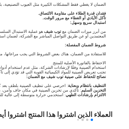
الضمان لا يغطي فقط المشكلات الكبيرة مثل العيوب التصنيعية، بل ي
فقدان قدرة الطلاء على مقاومة الالتصاق.
تآكل الأيادي أو الغطاء مع مرور الوقت.
استبدال سريع وسهل:
من أبرز ميزات الضمان مع
توب شيف
هو عملية الاستبدال السلس
المعتمدين أو عن طريق التواصل المباشر مع الشركة، لضمان استل
شروط الضمان المفصلة:
للاستفادة من الضمان، هناك بعض الشروط التي يجب مراعاتها، مث
الاحتفاظ بالفاتورة الأصلية للمنتج.
استخدام الصينية وفقًا لإرشادات الشركة، مثل عدم استخدام أدوات
تجنب تعريض الصينية للمواد الكيميائية القوية التي قد تؤدي إلى ت
نصائح للحفاظ على صينية توب شيف مع الضمان:
التنظيف بانتظام وبعناية
: احرصي على تنظيف الصينية بلطف بعد كل 
التخزين السليم
: تأكدي من تخزين الصينية في مكان جاف وآمن، بع
الالتزام بإرشادات الطهي
: استخدمي حرارة متوسطة إلى عالية للط
العملاء الذين اشتروا هذا المنتج اشتروا أي