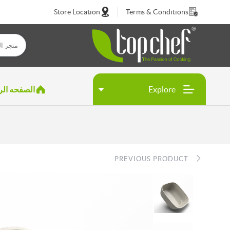
Store Location
Terms & Conditions
Explore
الصفحه الر
PREVIOUS PRODUCT
Top
New
product