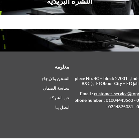
النشرة البريدية
معلومة
piece No. 4C – block 27001 ,Indus
الشحن والإرجاع
B&C ) , ELObour City – ELQali
سياسة الضمان
Email :
customer-service@top
عن الشركة
phone number : 01004443563 -
- 0244875031 -
اتصل بنا