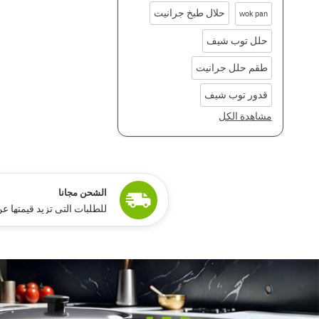
حلال طبخ جرانيت
wok pan
حلل توب شيف
طقم حلل جرانيت
قدور توب شيف
مشاهدة الكل
ًالشحن مجانا
للطلبات التي تزيد قيمتها عن 15,000 جنيه مص