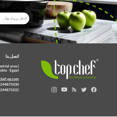
اتصل بنا
trial area (
obia - Egypt
chef-eg.com
 0244875030
 0244875032