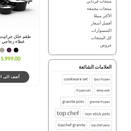
منتجات فرداني
منتجات مجمعة
الأكثر مبيعًا
أفضل أسعار
اكسسوارات
طقم حلل جرانيت
كل المنتجات
غطاء زجاجي - 7 قط
عروض
5,999.00 ج.م.‏
العلامات الشائعة
أضف الى ال
cookware set
3pcs frypan
frypan set
deep wok
granite pots
granite frypan
top chef
non stick pots
topchef granite
top chef pans