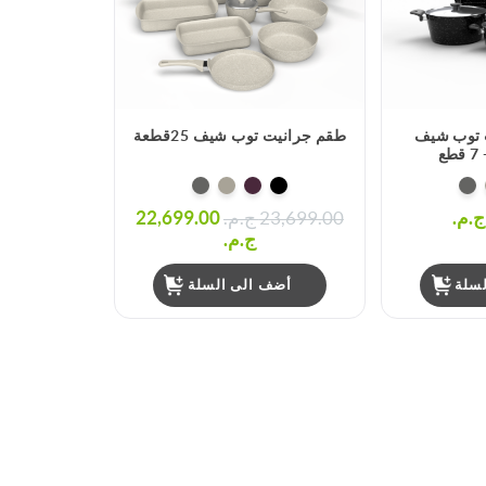
 توب شيف
طقم جرانيت توب شيف 25قطعة
ع
23,699.00 ج.م.‏
22,699.00
ج.م.‏
سلة
أضف الى السلة