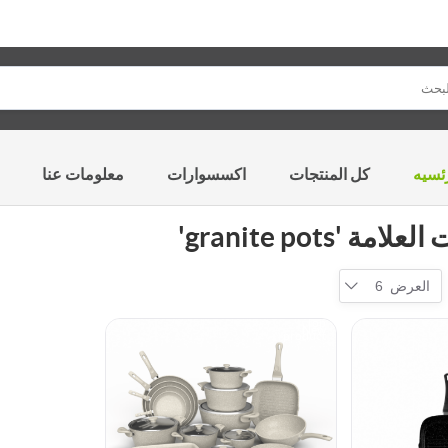
ئسيه
كل المنتجات
اكسسوارات
معلومات عنا
 'granite pots'
العرض
6
Top
New
product