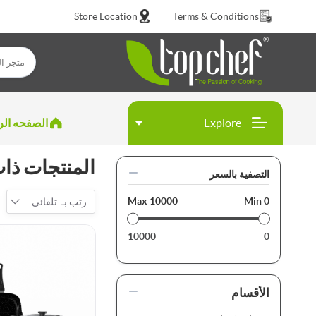
Store Location
Terms & Conditions
Explore
الصفحه الر
المنتجات ذات العلامة
التصفية بالسعر
Max
10000
Min
0
رتب بـ
تلقائي
10000
0
الأقسام