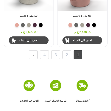
حلة مدورة 30سم
حلة مدورة 28سم
2,450.00 ج.م.‏
2,600.00 ج.م.‏
أضف الى السلة
أضف الى السلة
4
3
2
1
ًالشحن مجانا
طريقة الدفع او السداد
الدعم عبر الإنترنت