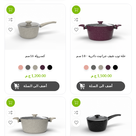
حلة توب شيف جرانيت دائرية - 18 سم
كسرولة 16سم
1,500.00 ج.م.‏
1,200.00 ج.م.‏
أضف الى السلة
أضف الى السلة